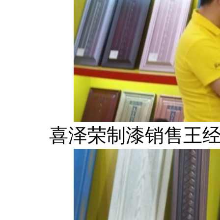
喜泽荣制漆销售王